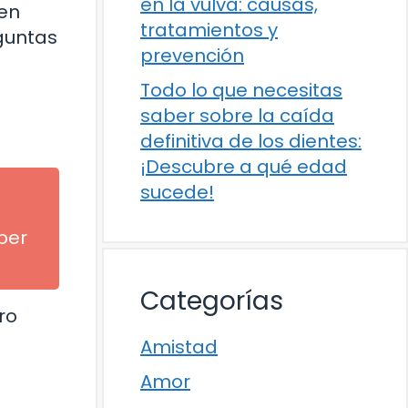
en la vulva: causas,
 en
tratamientos y
eguntas
prevención
Todo lo que necesitas
saber sobre la caída
definitiva de los dientes:
¡Descubre a qué edad
sucede!
ber
Categorías
ro
a
Amistad
Amor