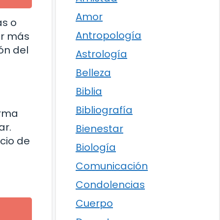
Amor
as o
Antropología
er más
ón del
Astrología
Belleza
Biblia
Bibliografía
orma
ar.
Bienestar
cio de
Biología
Comunicación
Condolencias
Cuerpo