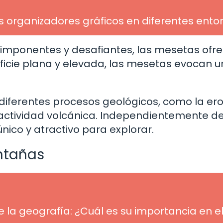
os organizadores gráficos en diferentes ento
imponentes y desafiantes, las mesetas ofr
rficie plana y elevada, las mesetas evocan 
iferentes procesos geológicos, como la ero
actividad volcánica. Independientemente de
nico y atractivo para explorar.
ontañas
 la geografía: ¿Cuál es su importancia en e