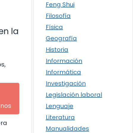
Feng Shui
Filosofía
Física
en la
Geografía
Historia
Información
s,
Informática
Investigación
Legislación laboral
rnos
Lenguaje
Literatura
era
Manualidades
o