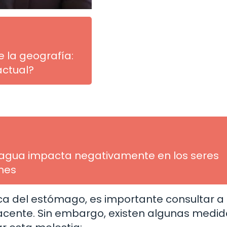
e la geografía:
actual?
agua impacta negativamente en los seres
ones
ca del estómago, es importante consultar a
cente. Sin embargo, existen algunas medi