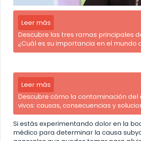
Leer más
Descubre las tres ramas principales d
¿Cuál es su importancia en el mundo 
Leer más
Descubre cómo la contaminación del 
vivos: causas, consecuencias y soluci
Si estás experimentando dolor en la bo
médico para determinar la causa subya