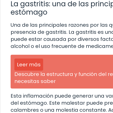
La gastritis: una de las princ
estómago
Una de las principales razones por las 
presencia de gastritis. La gastritis es 
puede estar causada por diversos facto
alcohol o el uso frecuente de medicamen
Leer más
Descubre la estructura y función del r
necesitas saber
Esta inflamación puede generar una vari
del estómago. Este malestar puede pre
calambres o una molestia constante. Ad