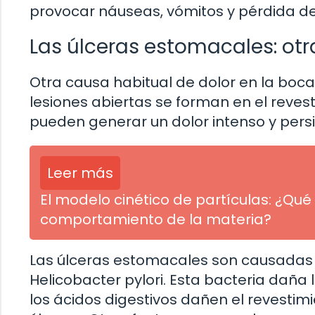
provocar náuseas, vómitos y pérdida de
Las úlceras estomacales: ot
Otra causa habitual de dolor en la boc
lesiones abiertas se forman en el reves
pueden generar un dolor intenso y persi
Leer más
El modelo cinético de partículas: ¿Q
comportamiento de la materia?
Las úlceras estomacales son causadas p
Helicobacter pylori. Esta bacteria dañ
los ácidos digestivos dañen el revestimi