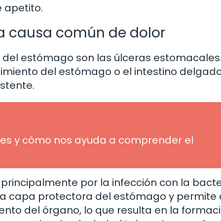
 apetito.
ra causa común de dolor
a del estómago son las úlceras estomacales.
timiento del estómago o el intestino delgado
stente.
ué es y cómo nos ayuda a comprender el
rincipalmente por la infección con la bacte
a la capa protectora del estómago y permite
ento del órgano, lo que resulta en la formac