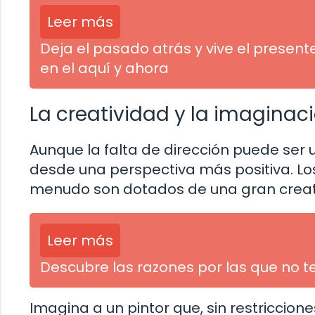
Leer más
Deja el pasado atrás y vive el present
en el aquí y ahora
La creatividad y la imaginaci
Aunque la falta de dirección puede ser
desde una perspectiva más positiva. Los 
menudo son dotados de una gran creativ
Leer más
Descubre las razones por las que no 
Imagina a un pintor que, sin restriccion