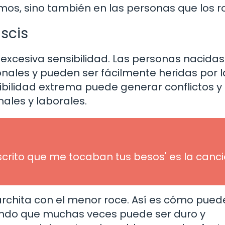
smos, sino también en las personas que los 
iscis
 excesiva sensibilidad. Las personas nacidas
nales y pueden ser fácilmente heridas por l
ibilidad extrema puede generar conflictos y
ales y laborales.
crito que me tocaban tus besos' es la canc
rchita con el menor roce. Así es cómo pued
undo que muchas veces puede ser duro y