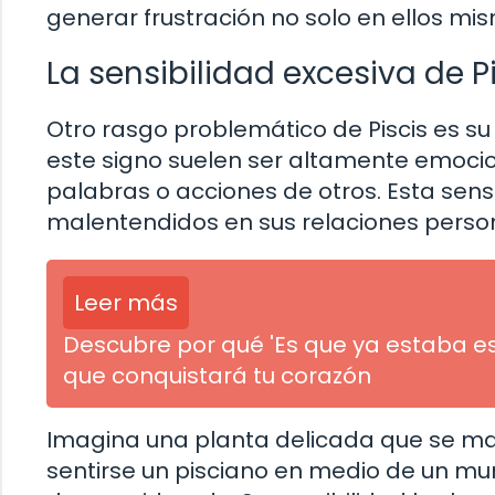
generar frustración no solo en ellos mi
La sensibilidad excesiva de P
Otro rasgo problemático de Piscis es su
este signo suelen ser altamente emocio
palabras o acciones de otros. Esta sens
malentendidos en sus relaciones person
Leer más
Descubre por qué 'Es que ya estaba es
que conquistará tu corazón
Imagina una planta delicada que se ma
sentirse un pisciano en medio de un m