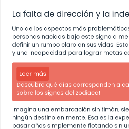
La falta de dirección y la ind
Uno de los aspectos más problemáticos de
personas nacidas bajo este signo a men
definir un rumbo claro en sus vidas. Es
y una incapacidad para lograr metas c
Leer más
Descubre qué días corresponden a cad
sobre los signos del zodiaco!
Imagina una embarcación sin timón, sie
ningún destino en mente. Esa es la exp
pasar años simplemente flotando sin un