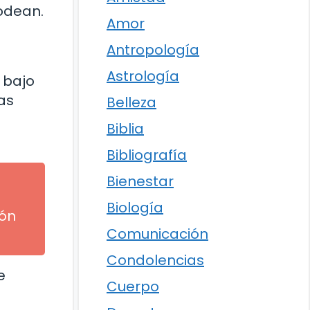
rodean.
Amor
Antropología
Astrología
 bajo
as
Belleza
Biblia
Bibliografía
Bienestar
Biología
ión
Comunicación
Condolencias
e
Cuerpo