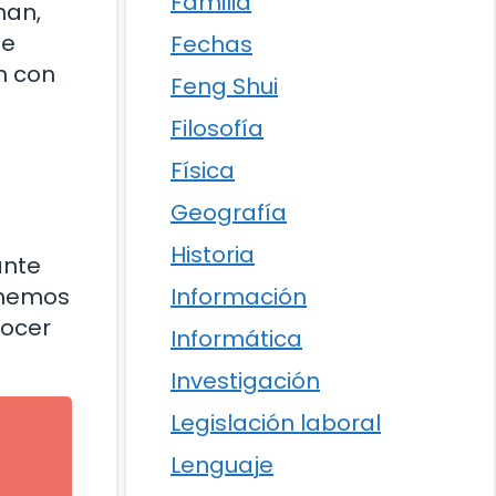
Familia
nan,
se
Fechas
n con
Feng Shui
Filosofía
Física
Geografía
Historia
ante
 hemos
Información
nocer
Informática
Investigación
Legislación laboral
Lenguaje