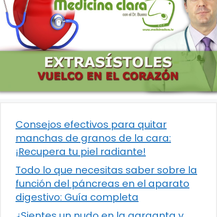
Consejos efectivos para quitar
manchas de granos de la cara:
¡Recupera tu piel radiante!
Todo lo que necesitas saber sobre la
función del páncreas en el aparato
digestivo: Guía completa
¿Sientes un nudo en la garganta y