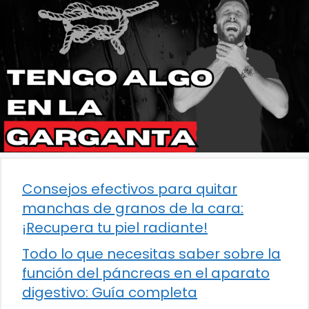
Consejos efectivos para quitar
manchas de granos de la cara:
¡Recupera tu piel radiante!
Todo lo que necesitas saber sobre la
función del páncreas en el aparato
digestivo: Guía completa