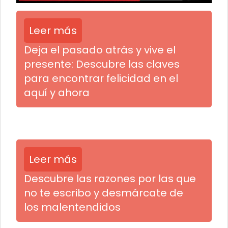
Leer más
Deja el pasado atrás y vive el
presente: Descubre las claves
para encontrar felicidad en el
aquí y ahora
Leer más
Descubre las razones por las que
no te escribo y desmárcate de
los malentendidos