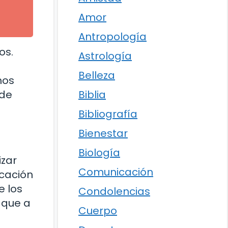
Amor
Antropología
os.
Astrología
Belleza
mos
ede
Biblia
Bibliografía
Bienestar
Biología
izar
Comunicación
icación
e los
Condolencias
o que a
Cuerpo