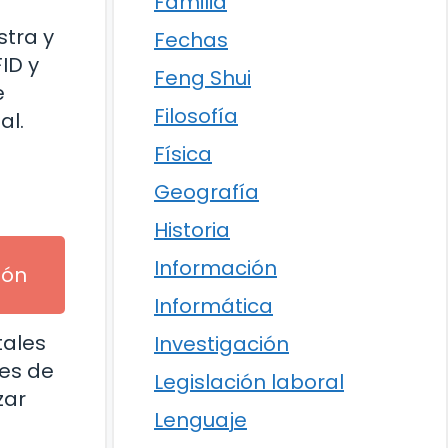
Familia
stra y
Fechas
ID y
Feng Shui
e
Filosofía
al.
Física
Geografía
Historia
Información
ión
Informática
tales
Investigación
res de
Legislación laboral
zar
Lenguaje